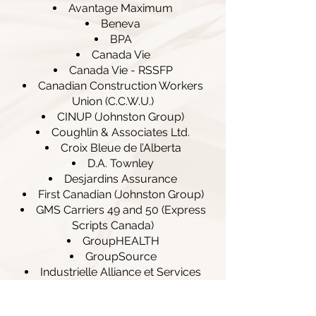
Avantage Maximum
Beneva
BPA
Canada Vie
Canada Vie - RSSFP
Canadian Construction Workers
Union (C.C.W.U.)
CINUP (Johnston Group)
Coughlin & Associates Ltd.
Croix Bleue de l’Alberta
D.A. Townley
Desjardins Assurance
First Canadian (Johnston Group)
GMS Carriers 49 and 50 (Express
Scripts Canada)
GroupHEALTH
GroupSource
Industrielle Alliance et Services
Financiers Inc.
Johnson Inc.